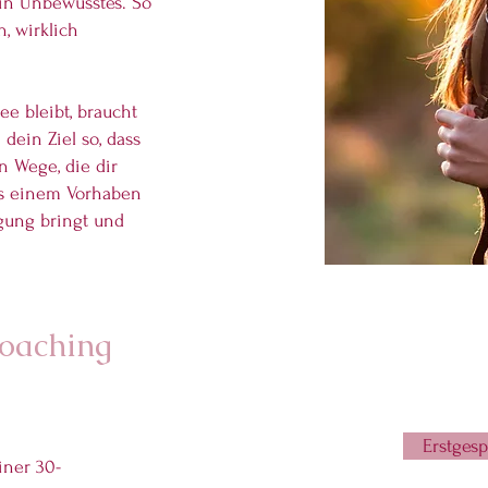
in Unbewusstes. So
, wirklich
ee bleibt, braucht
dein Ziel so, dass
 Wege, die dir
aus einem Vorhaben
gung bringt und
Coaching
Erstges
iner 30-