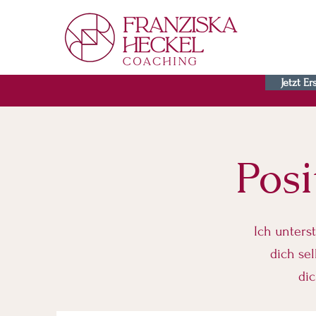
Jetzt E
Posi
Ich unters
dich se
dic