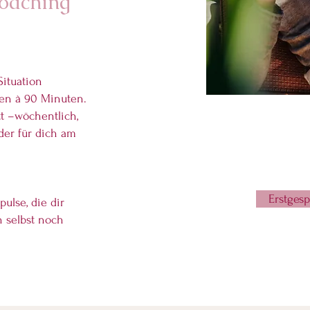
Coaching
Situation
nen à 90 Minuten.
t –wöchentlich,
er für dich am
Erstges
ulse, die dir
h selbst noch