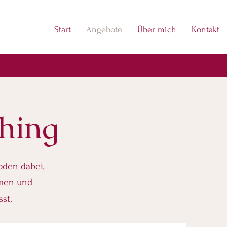
Start
Angebote
Über mich
Kontakt
ching
oden dabei,
hmen und
sst.